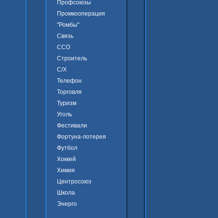
Профсоюзы
Промкооперация
"Ромбы"
Связь
ССО
Строитель
С/Х
Телефон
Торговля
Туризм
Уголь
Фестивали
Фортуна-лотерея
Футбол
Хоккей
Химия
Центросоюз
Школа
Энерго