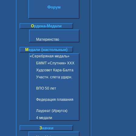
Форум
О
рдена-Медали
Материнство
М
едали (настольные)
«Серебряная медаль»
БММТ «Спутник» ХХХ
Худсовет Кара-Балта
Участн. слета ударн.
ВПО 50 лет
Федерация плавания
Лауреат (Иркутск)
4 медали
З
начки