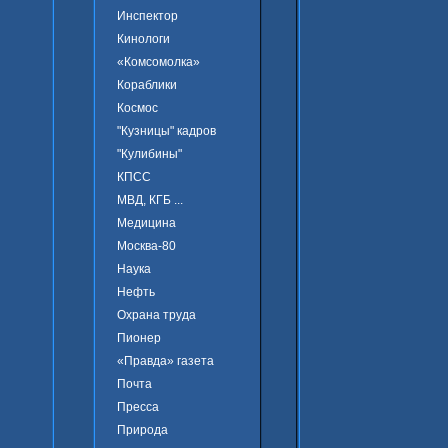
Инспектор
Кинологи
«Комсомолка»
Кораблики
Космос
"Кузницы" кадров
"Кулибины"
КПСС
МВД, КГБ ...
Медицина
Москва-80
Наука
Нефть
Охрана труда
Пионер
«Правда» газета
Почта
Пресса
Природа