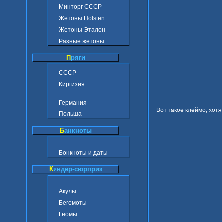
Минторг СССР
Жетоны Holsten
Жетоны Эталон
Разные жетоны
П
ряги
СССР
Киргизия
Германия
Вот такое клеймо, хот
Польша
Б
анкноты
Бонкноты и даты
К
индер-сюрприз
Акулы
Бегемоты
Гномы