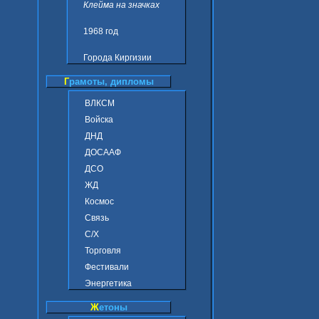
Клейма на значках
1968 год
Города Киргизии
Г
рамоты, дипломы
ВЛКСМ
Войска
ДНД
ДОСААФ
ДСО
ЖД
Космос
Связь
С/Х
Торговля
Фестивали
Энергетика
Ж
етоны