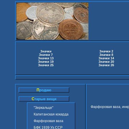
Значки
Значки 2
Значки 7
Значки 8
Значки 13
Значки 14
Значки 19
Значки 20
Значки 25
Значки 26
П
родаю
С
тарые вещи
Фарфоровая ваза, инкр
"Зеркальце"
Капитанская кокарда
Фарфоровая ваза
БФК 1939 Уз.ССР