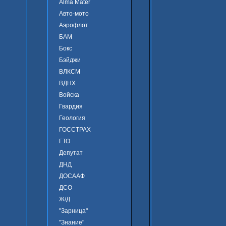
Alma Mater
Авто-мото
Аэрофлот
БАМ
Бокс
Бэйджи
ВЛКСМ
ВДНХ
Войска
Гвардия
Геология
ГОССТРАХ
ГТО
Депутат
ДНД
ДОСААФ
ДСО
Ж/Д
"Зарница"
"Знание"