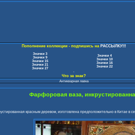
Пополнение коллекции - подпишись на
РАССЫЛКУ!!!
Значки 3
Значки 4
Значки 9
Значки 10
Значки 15
Значки 16
Значки 21
Значки 22
Значки 27
-
Что за знак?
Антикварная лавка
Фарфоровая ваза, инкрустированн
устированная красным деревом, изготовлена предположительно в Китае в сер