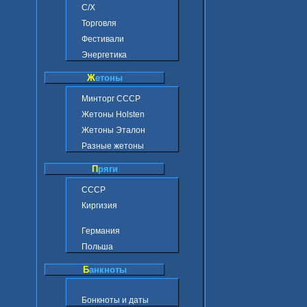
С/Х
Торговля
Фестивали
Энергетика
Ж
етоны
Минторг СССР
Жетоны Holsten
Жетоны Эталон
Разные жетоны
П
ряги
СССР
Киргизия
Германия
Польша
Б
анкноты
Бонкноты и даты