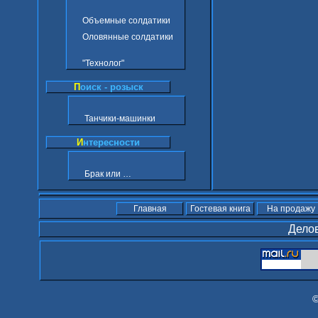
Объемные солдатики
Оловянные солдатики
"Технолог"
П
оиск - розыск
Танчики-машинки
И
нтересности
Брак или …
Главная
Гостевая книга
На продажу
Делов
©