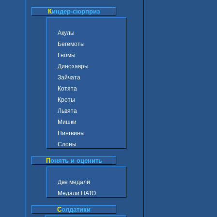
К
индер-сюрприз
Акулы
Бегемоты
Гномы
Динозавры
Зайчата
Котята
Кроты
Львята
Мишки
Пингвины
Слоны
П
онять и оценить
Две медали
Медали НАТО
С
олдатики