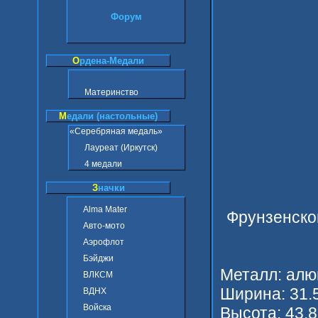
Форум
О
рдена-Медали
Материнство
М
едали (настольные)
«Серебряная медаль»
Лауреат (Иркутск)
4 медали
З
начки
Alma Mater
Фрунзенско
Авто-мото
Аэрофлот
Бэйджи
Металл: ал
ВЛКСМ
Ширина: 31.
ВДНХ
Войска
Высота: 43.