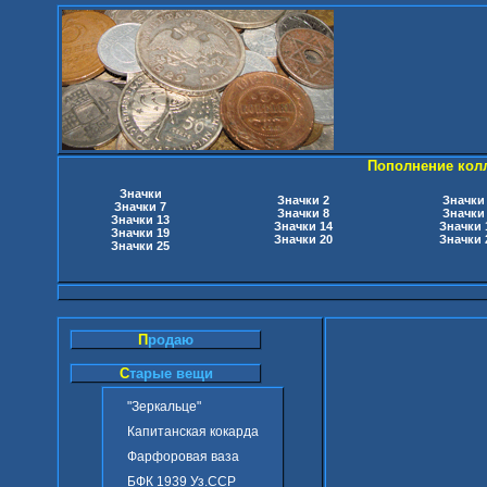
Пополнение кол
Значки
Значки 2
Значки
Значки 7
Значки 8
Значки
Значки 13
Значки 14
Значки 
Значки 19
Значки 20
Значки 
Значки 25
П
родаю
С
тарые вещи
"Зеркальце"
Капитанская кокарда
Фарфоровая ваза
БФК 1939 Уз.ССР