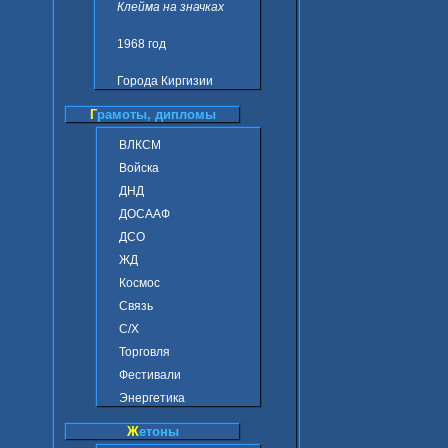
Клейма на значках
1968 год
Города Киргизии
Г
рамоты, дипломы
ВЛКСМ
Войска
ДНД
ДОСААФ
ДСО
ЖД
Космос
Связь
С/Х
Торговля
Фестивали
Энергетика
Ж
етоны