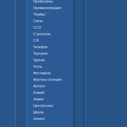
Профсоюзы
Промкооперация
"Ромбы"
Связь
ССО
Строитель
С/Х
Телефон
Торговля
Туризм
Уголь
Фестивали
Фортуна-лотерея
Футбол
Хоккей
Химия
Центросоюз
Школа
Энерго