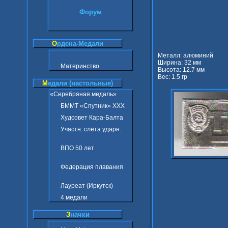
Форум
О
рдена-Медали
Металл: алюминий
Ширина: 32 мм
Материнство
Высота: 12.7 мм
Вес: 1.5 гр
М
едали (настольные)
«Серебряная медаль»
БММТ «Спутник» ХХХ
Худсовет Кара-Балта
Участн. слета ударн.
ВПО 50 лет
Федерация плавания
Лауреат (Иркутск)
4 медали
З
начки