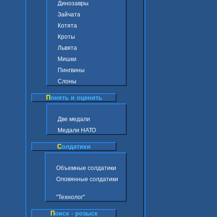
Динозавры
Зайчата
Котята
Кроты
Львята
Мишки
Пингвины
Слоны
П
онять и оценить
Две медали
Медали НАТО
С
олдатики
Объемные солдатики
Оловянные солдатики
"Технолог"
П
оиск - розыск