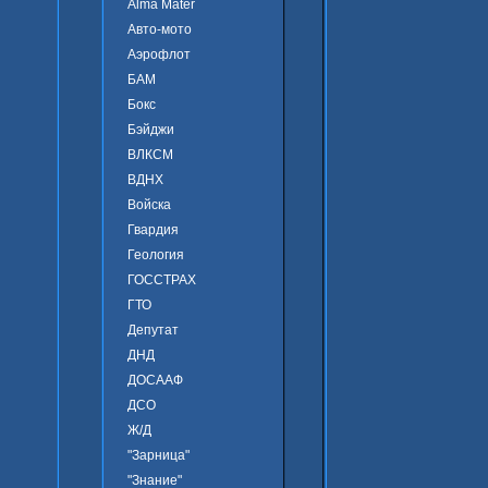
Alma Mater
Авто-мото
Аэрофлот
БАМ
Бокс
Бэйджи
ВЛКСМ
ВДНХ
Войска
Гвардия
Геология
ГОССТРАХ
ГТО
Депутат
ДНД
ДОСААФ
ДСО
Ж/Д
"Зарница"
"Знание"