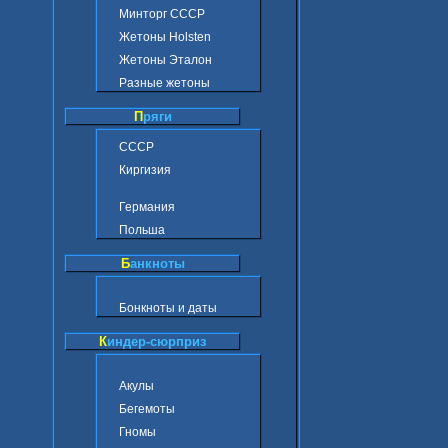
Минторг СССР
Жетоны Holsten
Жетоны Эталон
Разные жетоны
П
ряги
СССР
Киргизия
Германия
Польша
Б
анкноты
Бонкноты и даты
К
индер-сюрприз
Акулы
Бегемоты
Гномы