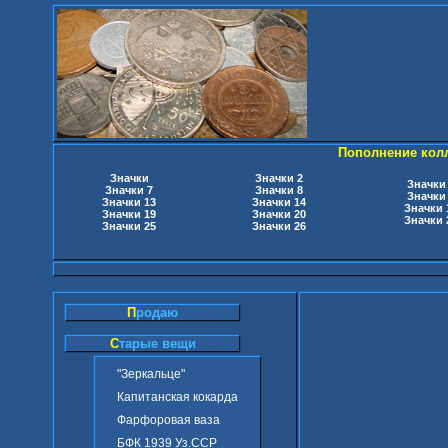
Пополнение кол
Значки
Значки 2
Значки
Значки 7
Значки 8
Значки
Значки 13
Значки 14
Значки 
Значки 19
Значки 20
Значки 
Значки 25
Значки 26
П
родаю
С
тарые вещи
"Зеркальце"
Капитанская кокарда
Фарфоровая ваза
БФК 1939 Уз.ССР