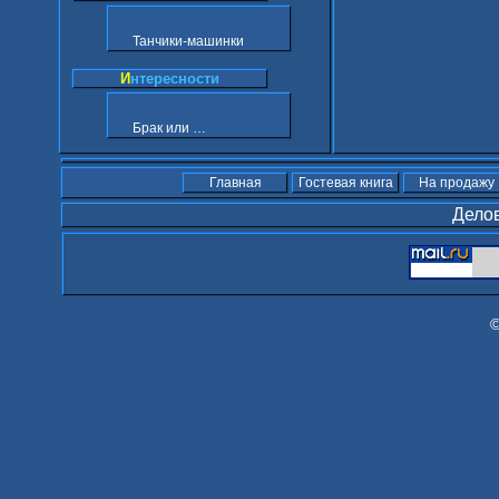
Танчики-машинки
И
нтересности
Брак или …
Главная
Гостевая книга
На продажу
Делов
©