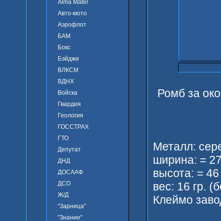
Alma Mater
Авто-мото
Аэрофлот
БАМ
Бокс
Бэйджи
ВЛКСМ
ВДНХ
Ромб за ок
Войска
Гвардия
Геология
ГОССТРАХ
ГТО
Металл: сер
Депутат
ширина: = 2
ДНД
высота: = 46
ДОСААФ
ДСО
вес: 16 гр. (
Ж/Д
Клеймо завод
"Зарница"
"Знание"