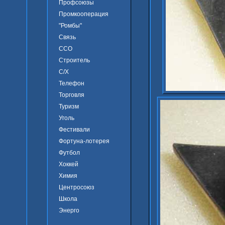
Профсоюзы
Промкооперация
"Ромбы"
Связь
ССО
Строитель
С/Х
Телефон
Торговля
Туризм
Уголь
Фестивали
Фортуна-лотерея
Футбол
Хоккей
Химия
Центросоюз
Школа
Энерго