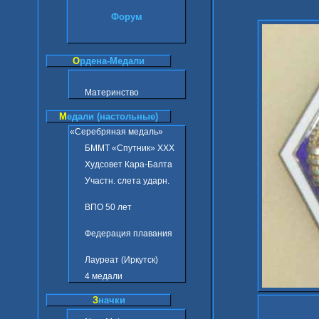
Форум
О
рдена-Медали
Материнство
М
едали (настольные)
«Серебряная медаль»
БММТ «Спутник» ХХХ
Худсовет Кара-Балта
Участн. слета ударн.
ВПО 50 лет
Федерация плавания
Лауреат (Иркутск)
4 медали
З
начки