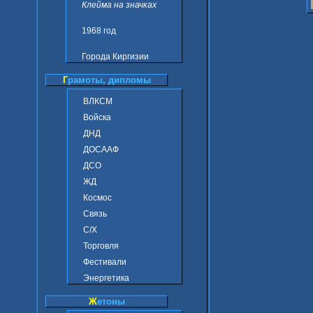
Клейма на значках
1968 год
Города Киргизии
Г
рамоты, дипломы
ВЛКСМ
Войска
ДНД
ДОСААФ
ДСО
ЖД
Космос
Связь
С/Х
Торговля
Фестивали
Энергетика
Ж
етоны