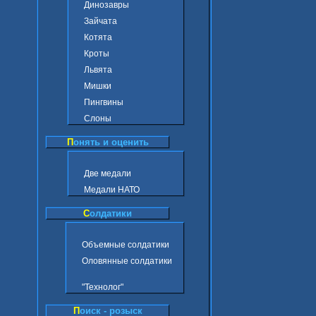
Динозавры
Зайчата
Котята
Кроты
Львята
Мишки
Пингвины
Слоны
П
онять и оценить
Две медали
Медали НАТО
С
олдатики
Объемные солдатики
Оловянные солдатики
"Технолог"
П
оиск - розыск