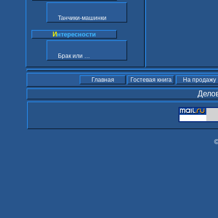
Танчики-машинки
И
нтересности
Брак или …
Главная
Гостевая книга
На продажу
Делов
©