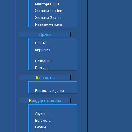
Минторг СССР
Жетоны Holsten
Жетоны Эталон
Разные жетоны
П
ряги
СССР
Киргизия
Германия
Польша
Б
анкноты
Бонкноты и даты
К
индер-сюрприз
Акулы
Бегемоты
Гномы