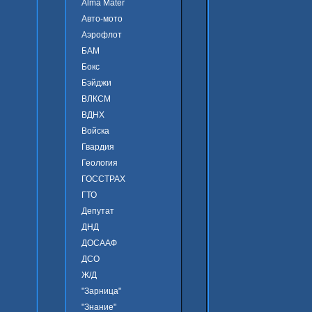
Alma Mater
Авто-мото
Аэрофлот
БАМ
Бокс
Бэйджи
ВЛКСМ
ВДНХ
Войска
Гвардия
Геология
ГОССТРАХ
ГТО
Депутат
ДНД
ДОСААФ
ДСО
Ж/Д
"Зарница"
"Знание"