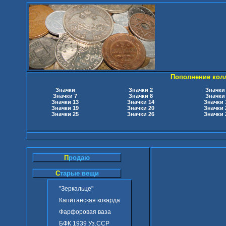
Пополнение кол
Значки
Значки 2
Значки
Значки 7
Значки 8
Значки
Значки 13
Значки 14
Значки 
Значки 19
Значки 20
Значки 
Значки 25
Значки 26
Значки 
П
родаю
С
тарые вещи
"Зеркальце"
Капитанская кокарда
Фарфоровая ваза
БФК 1939 Уз.ССР