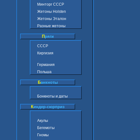
Минторг СССР
Жетоны Holsten
Жетоны Эталон
Разные жетоны
П
ряги
СССР
Киргизия
Германия
Польша
Б
анкноты
Бонкноты и даты
К
индер-сюрприз
Акулы
Бегемоты
Гномы