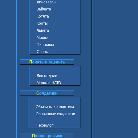
Динозавры
Зайчата
Котята
Кроты
Львята
Мишки
Пингвины
Слоны
П
онять и оценить
Две медали
Медали НАТО
С
олдатики
Объемные солдатики
Оловянные солдатики
"Технолог"
П
оиск - розыск