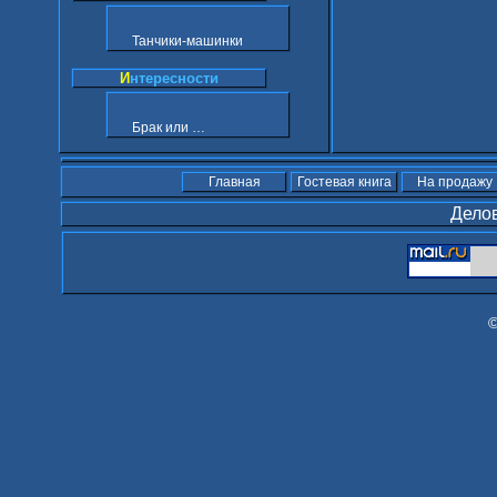
Танчики-машинки
И
нтересности
Брак или …
Главная
Гостевая книга
На продажу
Делов
©