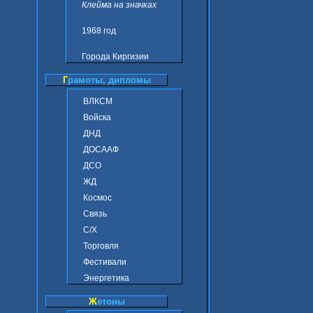
Клейма на значках
1968 год
Города Киргизии
Г
рамоты, дипломы
ВЛКСМ
Войска
ДНД
ДОСААФ
ДСО
ЖД
Космос
Связь
С/Х
Торговля
Фестивали
Энергетика
Ж
етоны