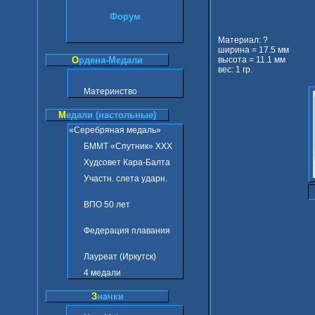
Форум
Материал: ?
ширина = 17.5 мм
высота = 11.1 мм
О
рдена-Медали
вес: 1 гр.
Материнство
М
едали (настольные)
«Серебряная медаль»
БММТ «Спутник» ХХХ
Худсовет Кара-Балта
Участн. слета ударн.
ВПО 50 лет
Федерация плавания
Лауреат (Иркутск)
4 медали
З
начки