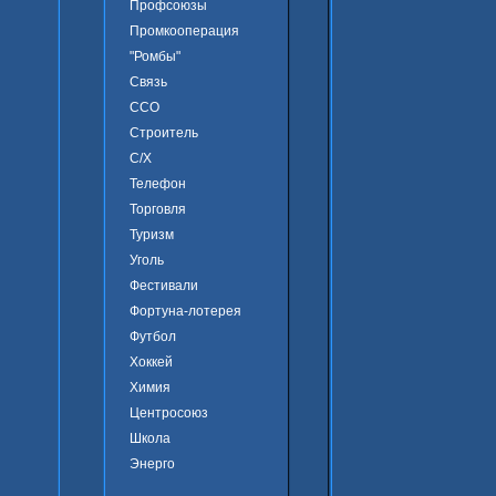
Профсоюзы
Промкооперация
"Ромбы"
Связь
ССО
Строитель
С/Х
Телефон
Торговля
Туризм
Уголь
Фестивали
Фортуна-лотерея
Футбол
Хоккей
Химия
Центросоюз
Школа
Энерго