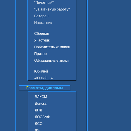
"Почетный"
"За активную работу"
Ветеран
Наставник
Сборная
Участник
Победитель-чемпион
Призер
Официальные знаки
Юбилей
«Юный ... »
Г
рамоты, дипломы
ВЛКСМ
Войска
ДНД
ДОСААФ
ДСО
ЖД