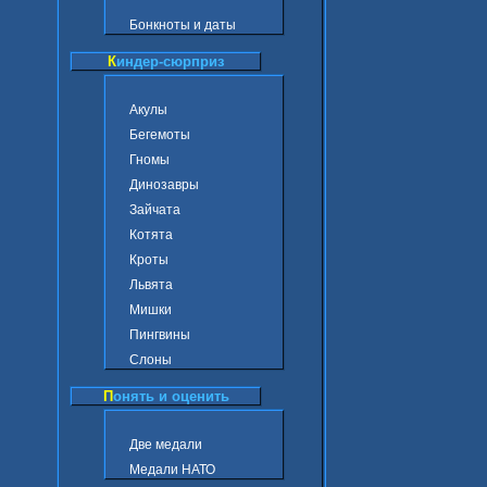
Бонкноты и даты
К
индер-сюрприз
Акулы
Бегемоты
Гномы
Динозавры
Зайчата
Котята
Кроты
Львята
Мишки
Пингвины
Слоны
П
онять и оценить
Две медали
Медали НАТО