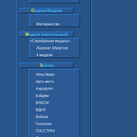
О
рдена-Медали
Материнство
М
едали (настольные)
«Серебряная медаль»
Лауреат (Иркутск)
4 медали
З
начки
Alma Mater
Авто-мото
Аэрофлот
Бэйджи
ВЛКСМ
ВДНХ
Войска
Геология
ГОССТРАХ