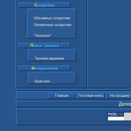
С
олдатики
Объемные солдатики
Оловянные солдатики
"Технолог"
П
оиск - розыск
Танчики-машинки
И
нтересности
Брак или …
Главная
Гостевая книга
На продажу
Делов