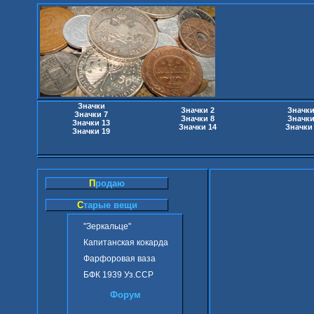
Значки
Значки 2
Значки
Значки 7
Значки 8
Значки
Значки 13
Значки 14
Значки
Значки 19
П
родаю
С
тарые вещи
"Зеркальце"
Капитанская кокарда
Фарфоровая ваза
БФК 1939 Уз.ССР
Форум