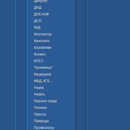
Депутат
ДНД
ДОСААФ
ДСО
Ж/Д
Инспектор
Кинологи
Кораблики
Космос
КПСС
"Кулибины"
Медицина
МВД, КГБ ...
Наука
Нефть
Охрана труда
Пионер
Пресса
Природа
Профсоюзы