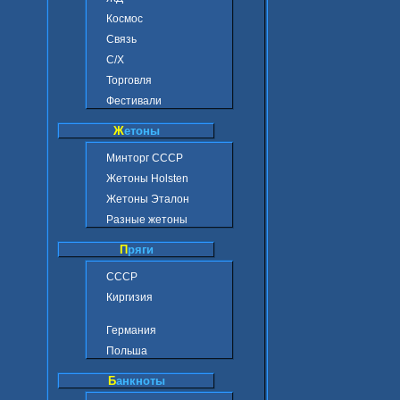
Космос
Связь
С/Х
Торговля
Фестивали
Ж
етоны
Минторг СССР
Жетоны Holsten
Жетоны Эталон
Разные жетоны
П
ряги
СССР
Киргизия
Германия
Польша
Б
анкноты